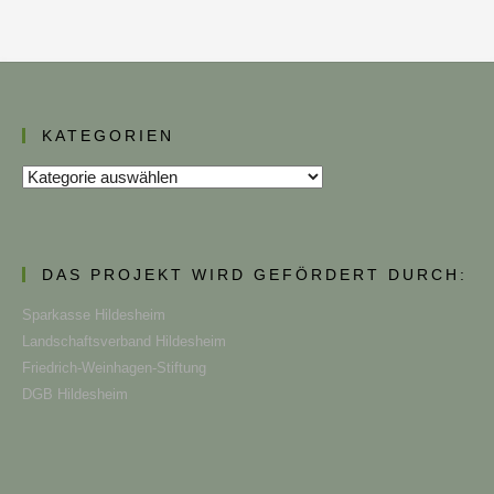
KATEGORIEN
Kategorien
DAS PROJEKT WIRD GEFÖRDERT DURCH:
Sparkasse Hildesheim
Landschaftsverband Hildesheim
Friedrich-Weinhagen-Stiftung
DGB Hildesheim