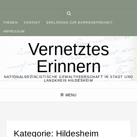
Skip
to
content
THEMEN
KONTAKT
ERKLÄRUNG ZUR BARRIEREFREIHEIT
IMPRESSUM
Vernetztes
Erinnern
NATIONALSOZIALISTISCHE GEWALTHERRSCHAFT IN STADT UND
LANDKREIS HILDESHEIM
MENU
Kategorie:
Hildesheim