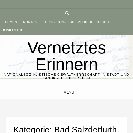
Skip
to
content
THEMEN
KONTAKT
ERKLÄRUNG ZUR BARRIEREFREIHEIT
IMPRESSUM
Vernetztes
Erinnern
NATIONALSOZIALISTISCHE GEWALTHERRSCHAFT IN STADT UND
LANDKREIS HILDESHEIM
MENU
Kategorie:
Bad Salzdetfurth