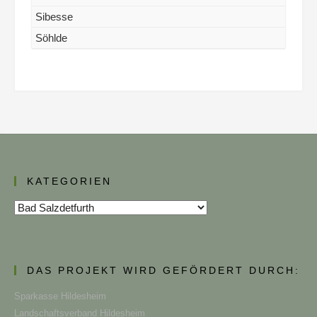
Sibesse
Söhlde
KATEGORIEN
Kategorien
DAS PROJEKT WIRD GEFÖRDERT DURCH:
Sparkasse Hildesheim
Landschaftsverband Hildesheim