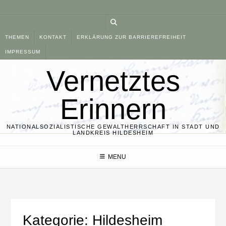
Skip
to
content
THEMEN
KONTAKT
ERKLÄRUNG ZUR BARRIEREFREIHEIT
IMPRESSUM
Vernetztes
Erinnern
NATIONALSOZIALISTISCHE GEWALTHERRSCHAFT IN STADT UND
LANDKREIS HILDESHEIM
MENU
Kategorie:
Hildesheim