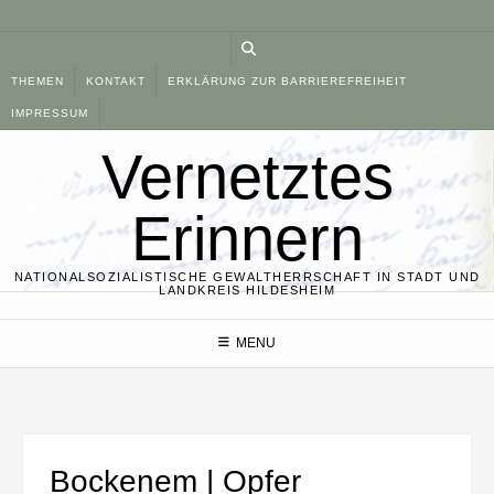
Skip
to
content
THEMEN
KONTAKT
ERKLÄRUNG ZUR BARRIEREFREIHEIT
IMPRESSUM
Vernetztes
Erinnern
NATIONALSOZIALISTISCHE GEWALTHERRSCHAFT IN STADT UND
LANDKREIS HILDESHEIM
MENU
Bockenem | Opfer