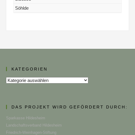
Söhlde
KATEGORIEN
Kategorien
DAS PROJEKT WIRD GEFÖRDERT DURCH:
Sparkasse Hildesheim
Landschaftsverband Hildesheim
Friedrich-Weinhagen-Stiftung