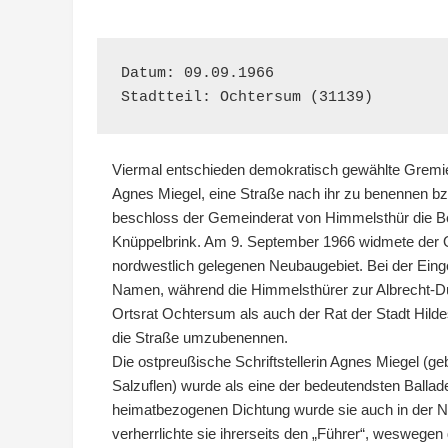
Datum: 09.09.1966

Stadtteil: Ochtersum (31139)
Viermal entschieden demokratisch gewählte Gremie
Agnes Miegel, eine Straße nach ihr zu benennen b
beschloss der Gemeinderat von Himmelsthür die B
Knüppelbrink. Am 9. September 1966 widmete der O
nordwestlich gelegenen Neubaugebiet. Bei der Ein
Namen, während die Himmelsthürer zur Albrecht-Dür
Ortsrat Ochtersum als auch der Rat der Stadt Hil
die Straße umzubenennen.
Die ostpreußische Schriftstellerin Agnes Miegel (ge
Salzuflen) wurde als eine der bedeutendsten Ballad
heimatbezogenen Dichtung wurde sie auch in der NS-
verherrlichte sie ihrerseits den „Führer“, weswegen