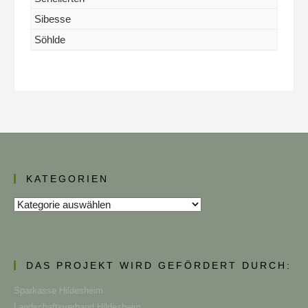
Sibesse
Söhlde
KATEGORIEN
Kategorien
DAS PROJEKT WIRD GEFÖRDERT DURCH:
Sparkasse Hildesheim
Landschaftsverband Hildesheim