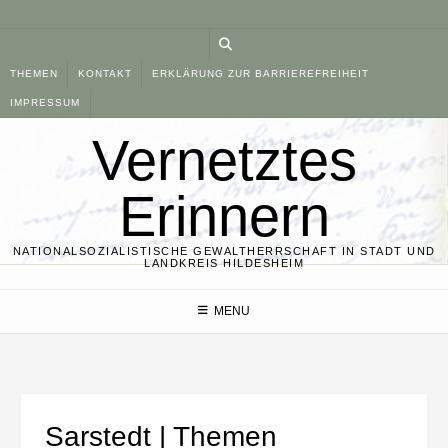
Skip
to
content
THEMEN
KONTAKT
ERKLÄRUNG ZUR BARRIEREFREIHEIT
IMPRESSUM
Vernetztes
Erinnern
NATIONALSOZIALISTISCHE GEWALTHERRSCHAFT IN STADT UND
LANDKREIS HILDESHEIM
MENU
Sarstedt | Themen