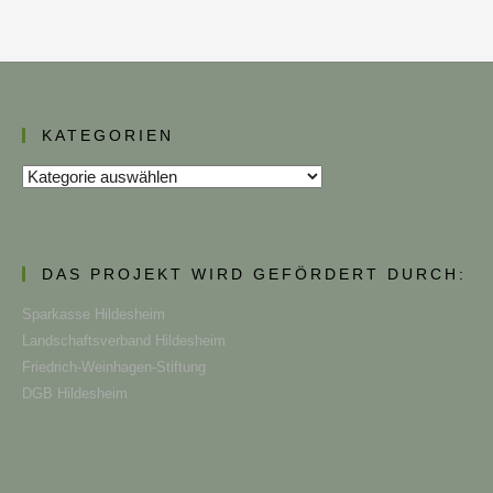
KATEGORIEN
Kategorien
DAS PROJEKT WIRD GEFÖRDERT DURCH:
Sparkasse Hildesheim
Landschaftsverband Hildesheim
Friedrich-Weinhagen-Stiftung
DGB Hildesheim