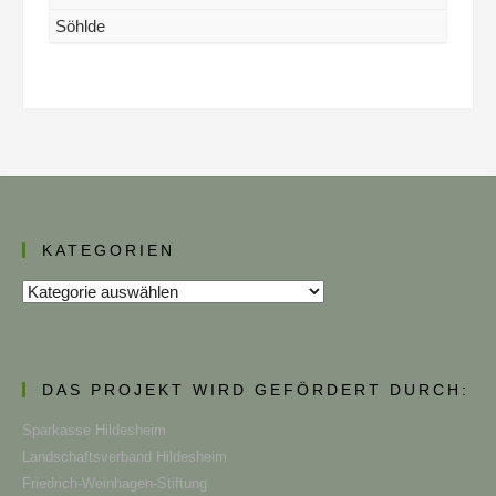
Söhlde
KATEGORIEN
Kategorien
DAS PROJEKT WIRD GEFÖRDERT DURCH:
Sparkasse Hildesheim
Landschaftsverband Hildesheim
Friedrich-Weinhagen-Stiftung