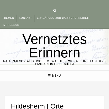
Skip
to
content
THEMEN
KONTAKT
ERKLÄRUNG ZUR BARRIEREFREIHEIT
IMPRESSUM
Vernetztes
Erinnern
NATIONALSOZIALISTISCHE GEWALTHERRSCHAFT IN STADT UND
LANDKREIS HILDESHEIM
MENU
Hildesheim | Orte